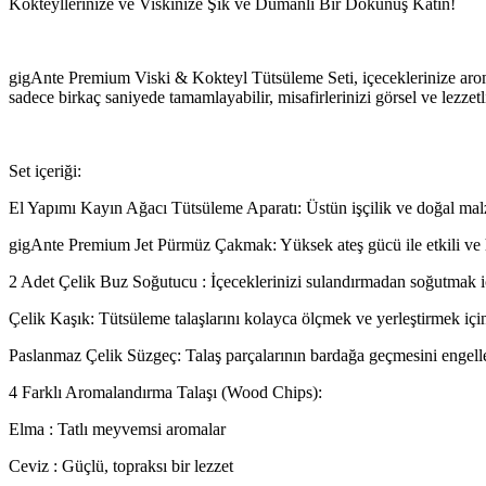
Kokteyllerinize ve Viskinize Şık ve Dumanlı Bir Dokunuş Katın!
gigAnte Premium Viski & Kokteyl Tütsüleme Seti, içeceklerinize aroma 
sadece birkaç saniyede tamamlayabilir, misafirlerinizi görsel ve lezzetli 
Set içeriği:
El Yapımı Kayın Ağacı Tütsüleme Aparatı: Üstün işçilik ve doğal malz
gigAnte Premium Jet Pürmüz Çakmak: Yüksek ateş gücü ile etkili ve h
2 Adet Çelik Buz Soğutucu : İçeceklerinizi sulandırmadan soğutmak i
Çelik Kaşık: Tütsüleme talaşlarını kolayca ölçmek ve yerleştirmek içi
Paslanmaz Çelik Süzgeç: Talaş parçalarının bardağa geçmesini engelle
4 Farklı Aromalandırma Talaşı (Wood Chips):
Elma : Tatlı meyvemsi aromalar
Ceviz : Güçlü, topraksı bir lezzet