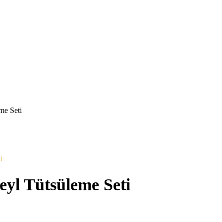
me Seti
l
yl Tütsüleme Seti