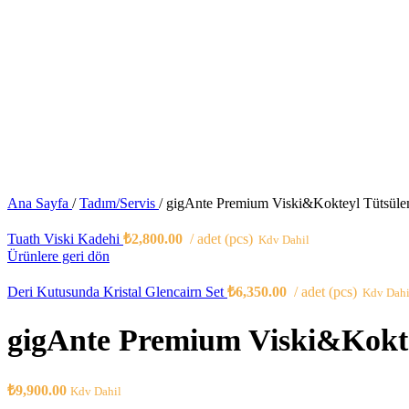
Ana Sayfa
/
Tadım/Servis
/
gigAnte Premium Viski&Kokteyl Tütsüle
Tuath Viski Kadehi
₺
2,800.00
adet (pcs)
Kdv Dahil
Ürünlere geri dön
Deri Kutusunda Kristal Glencairn Set
₺
6,350.00
adet (pcs)
Kdv Dahi
gigAnte Premium Viski&Kokte
₺
9,900.00
Kdv Dahil