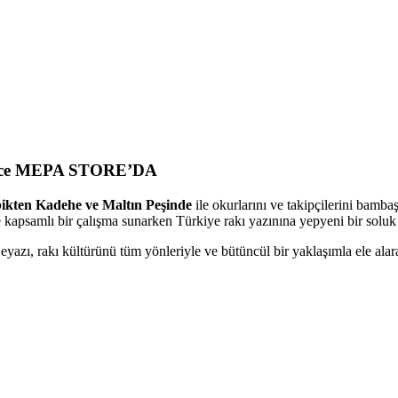
dece MEPA STORE’DA
bikten Kadehe ve Maltın Peşinde
ile okurlarını ve takipçilerini bamba
ve kapsamlı bir çalışma sunarken Türkiye rakı yazınına yepyeni bir soluk 
yazı, rakı kültürünü tüm yönleriyle ve bütüncül bir yaklaşımla ele alarak