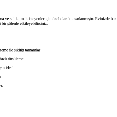
ve stil katmak isteyenler için özel olarak tasarlanmıştır. Evinizde ba
bir şölenle etkileyebilirsiniz.
eme ile şıklığı tamamlar
ızlı tütsüleme.
çin ideal
n
r.