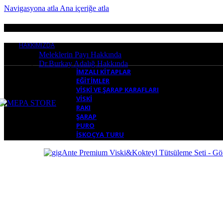
Navigasyona atla
Ana içeriğe atla
B
HAKKIMIZDA
Meleklerin Payı Hakkında
Dr.Burkay Adalığ Hakkında
İMZALI KITAPLAR
EĞITIMLER
VISKI VE ŞARAP KARAFLARI
VISKI
RAKI
ŞARAP
PURO
İSKOÇYA TURU