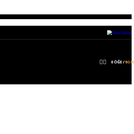
r.
0
ÖĞE
/
₺
0.0