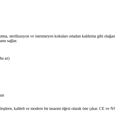
utma, sterilizasyon ve istenmeyen kokuları ortadan kaldırma gibi olağanüs
amı sağlar.
ha az)
gun
ştiren, kaliteli ve modern bir tasarım öğesi olarak öne çıkar. CE ve NSF