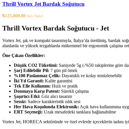
Thrill Vortex Jet Bardak Soğutucu
₺
125,000.00
Kdv Dahil
Thrill Vortex Bardak Soğutucu - Jet
Vortex Jet, şık ve kompakt tasarımıyla, İtalya’da üretilmiş, bardak soğ
alanlarda ve yüksek tezgahlarda mükemmel bir ergonomik çalışma ort
Öne Çıkan Özellikler:
Düşük CO2 Tüketimi:
Saniyede 5g (-%50 rakiplerine göre da
Şarj Edilebilir Pil:
7 gün pil ömrü
%100 Paslanmaz Çelik:
Dayanıklı ve kolay temizlenebilir
İki Yıl Garanti:
Kalite garantisi
Tek Elle Kullanım:
Hızlı ve pratik
Donmaya Karşı Patent:
Sürekli çalışma
Şaşırtıcı Etki:
Göz alıcı tasarım
Sessiz:
Sadece karakteristik ıslık sesi
Her Hava Koşulunda Elektronik:
Açık hava kullanımına uy
ERT Seçeneği:
Uzak mesafedeki tanklara bağlanabilme
Vortex Jet, HORECA sektöründe ve özel evlerde içeceklerin tadını iyile