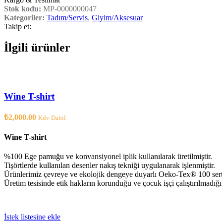
Stok kodu:
MP-0000000047
Kategoriler:
Tadım/Servis
,
Giyim/Aksesuar
Takip et:
İlgili ürünler
Wine T-shirt
₺
2,000.00
Kdv Dahil
Wine T-shirt
%100 Ege pamuğu ve konvansiyonel iplik kullanılarak üretilmiştir.
Tişörtlerde kullanılan desenler nakış tekniği uygulanarak işlenmiştir.
Ürünlerimiz çevreye ve ekolojik dengeye duyarlı Oeko-Tex®️ 100 sertif
Üretim tesisinde etik hakların korunduğu ve çocuk işçi çalıştırılmadığ
İstek listesine ekle