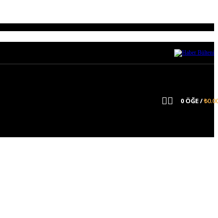
r.
0
ÖĞE
/
₺
0.0