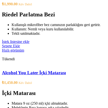
₺
1,990.00
Kdv Dahil
Riedel Parlatma Bezi
Kullanışlı mikrofiber bez camınızın parlaklığını geri getirir.
Kullanım: Nemli veya kuru kullanılabilir.
Tekli satılmaktadır.
İstek listesine ekle
Sepete Ekle
Hızlı görünüm
Tükendi
Alcohol You Later İçki Matarası
₺
1,450.00
Kdv Dahil
İçki Matarası
Matara 9 oz (250 ml) içki almaktadır.
Meleklerin Payı logosu arka yüzdedir.