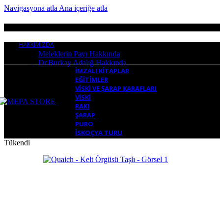
Navigasyona atla
Ana içeriğe atla
B
HAKKIMIZDA
Meleklerin Payı Hakkında
Dr.Burkay Adalığ Hakkında
İMZALI KITAPLAR
EĞITIMLER
VISKI VE ŞARAP KARAFLARI
VISKI
RAKI
ŞARAP
PURO
İSKOÇYA TURU
Tükendi