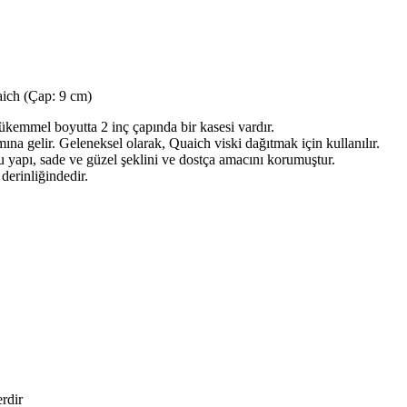
uaich (Çap: 9 cm)
kemmel boyutta 2 inç çapında bir kasesi vardır.
ına gelir. Geleneksel olarak, Quaich viski dağıtmak için kullanılır.
 yapı, sade ve güzel şeklini ve dostça amacını korumuştur.
 derinliğindedir.
erdir