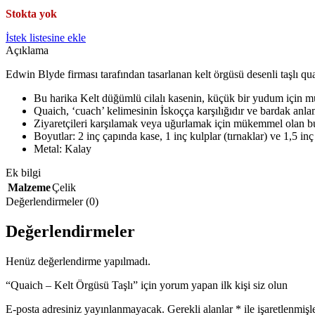
Stokta yok
İstek listesine ekle
Açıklama
Edwin Blyde firması tarafından tasarlanan kelt örgüsü desenli taşlı q
Bu harika Kelt düğümlü cilalı kasenin, küçük bir yudum için mü
Quaich, ‘cuach’ kelimesinin İskoçça karşılığıdır ve bardak anlam
Ziyaretçileri karşılamak veya uğurlamak için mükemmel olan bu
Boyutlar: 2 inç çapında kase, 1 inç kulplar (tırnaklar) ve 1,5 inç
Metal: Kalay
Ek bilgi
Malzeme
Çelik
Değerlendirmeler (0)
Değerlendirmeler
Henüz değerlendirme yapılmadı.
“Quaich – Kelt Örgüsü Taşlı” için yorum yapan ilk kişi siz olun
E-posta adresiniz yayınlanmayacak.
Gerekli alanlar
*
ile işaretlenmişl