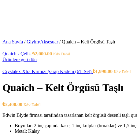
Ana Sayfa
/
Giyim/Aksesuar
/
Quaich – Kelt Örgüsü Taşlı
Quaich - Çelik
₺
2,000.00
Kdv Dahil
Ürünlere geri dön
Crystalex Xtra Kırmızı Şarap Kadehi (6'lı Set)
₺
1,990.00
Kdv Dahil
Quaich – Kelt Örgüsü Taşlı
₺
2,400.00
Kdv Dahil
Edwin Blyde firması tarafından tasarlanan kelt örgüsü desenli taşlı q
Boyutlar: 2 inç çapında kase, 1 inç kulplar (tırnaklar) ve 1,5 inç
Metal: Kalay