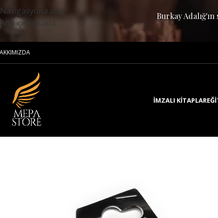
Navigasyona atla
Burkay Adalığ'ın 
Ana içeriğe atla
AKKIMIZDA
İMZALI KITAPLAR
EĞI