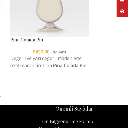
Pinte
Pina Colada Pin
Riedel Karaf 
₺
420.00
₺
1,9
Kdv Dahil
Riedel Pa
Değerli ve yarı değerli madenlerle
özel olarak üretilen
Pina Colada Pin
Kullanışlı mik
parlaklığını ger
Kullanım: Nem
kullanılabilir.
e
Tekli satılmakt
Önemli Sayfalar
Ön Bilgilendirme Formu