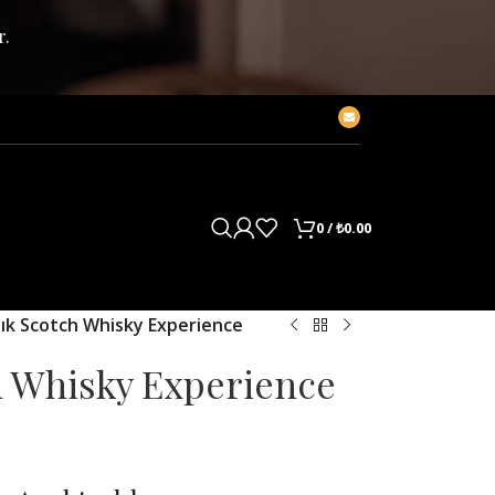
r.
0
/
₺
0.00
ık Scotch Whisky Experience
h Whisky Experience