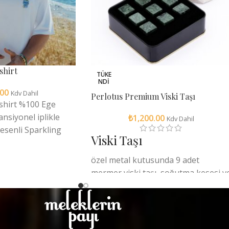
shirt
TÜKE
NDI
.00
Kdv Dahil
Perlotus Premium Viski Taşı
-shirt %100 Ege
siyonel iplikle
₺
1,200.00
Kdv Dahil
desenli Sparkling
Viski Taşı
o-Tex®️ 100
e dostu ve SMETA
özel metal kutusunda 9 adet
im. 30°C’de makinede
mermer viski taşı, soğutma kesesi v
, tambur kurutma ve
kullanım sertifikası bulunmaktadır
apılmaz.