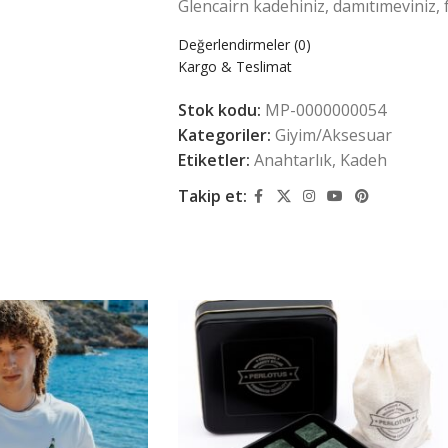
Glencairn kadehiniz, damıtımeviniz, f
Değerlendirmeler (0)
Kargo & Teslimat
Stok kodu:
MP-0000000054
Kategoriler:
Giyim/Aksesuar
Etiketler:
Anahtarlık
,
Kadeh
Takip et: