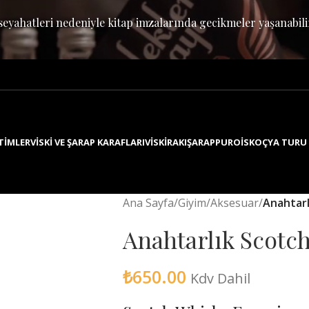
seyahatleri nedeniyle kitap imzalarında gecikmeler yaşanabili
TIMLER
VISKI VE ŞARAP KARAFLARI
VISKI
RAKI
ŞARAP
PURO
İSKOÇYA TURU
Ana Sayfa
/
Giyim/Aksesuar
/
Anahtarl
Anahtarlık Scotc
₺
650.00
Kdv Dahil