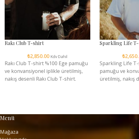
Rakı Club T-shirt
Sparkling Life T-
₺
2,850.00
₺
2,650
Kdv Dahil
Rakı Club T-shirt %100 Ege pamuğu
Sparkling Life T
ve konvansiyonel iplikle üretilmiş,
pamuğu ve konvan
nakış desenli Rakı Club T-shirt.
üretilmiş, nakış 
Oeko-Tex®️ 100 sertifikalı, çevre
Life T-shirt. Oek
dostu ve SMETA onaylı etik üretim.
sertifikalı, çevr
30°C’de makinede yıkanır, ağartıcı,
onaylı etik üret
tambur kurutma ve kuru temizleme
yıkanır, ağartıcı
Menü
yapılmaz.
kuru temizleme y
Mağaza