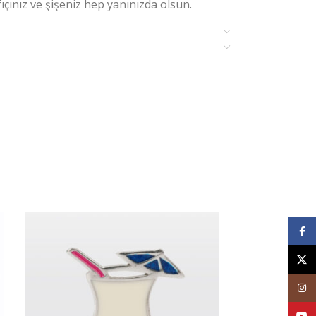
ıçınız ve şişeniz hep yanınızda olsun.
Face
X
Inst
YouT