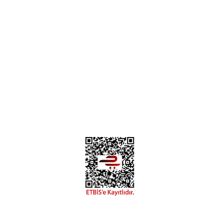
Mesafeli Satış Sözleşmesi
Gizlilik Politikası
Kişisel Verilerin Korunması
İade & İptal Politikası
Üyelik&Kullanıcı Şartları
İletişim