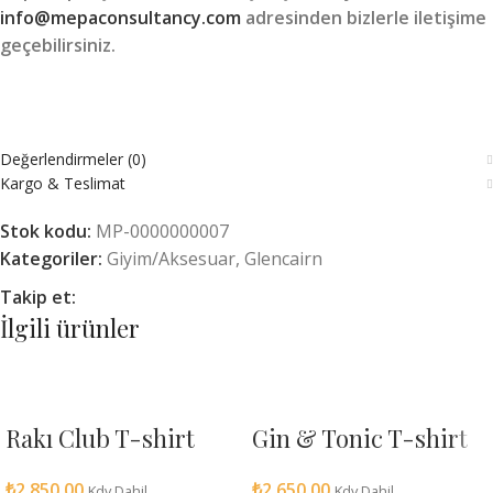
info@mepaconsultancy.com
adresinden bizlerle iletişime
geçebilirsiniz.
Değerlendirmeler (0)
Kargo & Teslimat
Stok kodu:
MP-0000000007
Kategoriler:
Giyim/Aksesuar
,
Glencairn
Takip et:
İlgili ürünler
Rakı Club T-shirt
Gin & Tonic T-shirt
₺
2,850.00
₺
2,650.00
Kdv Dahil
Kdv Dahil