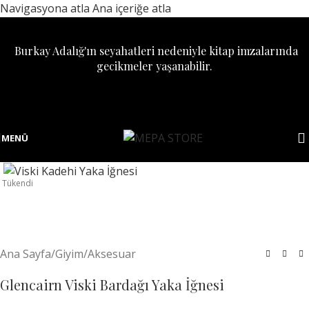
Navigasyona atla
Ana içeriğe atla
Burkay Adalığ'ın seyahatleri nedeniyle kitap imzalarında
gecikmeler yaşanabilir.
MENÜ
Tükendi
Ana Sayfa
/
Giyim/Aksesuar
Glencairn Viski Bardağı Yaka İğnesi