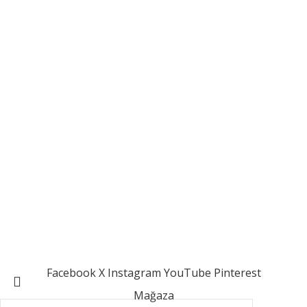
Meleklerin Payı: (İng: Angels’ Share) Alkol olgunlaşırken her
yıl fıçıdan buharlaşan hacme verilen ad. İskoçlar buharlaşan
alkolün meleklere gittiğine ve bunun karşılığında müthiş
viskiler elde ettiklerine inanmaktadır.
Meleklerin Payı
Serezart Creative Studio
Facebook
X
Instagram
YouTube
Pinterest
Mağaza