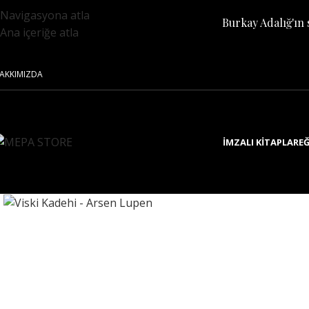
Navigasyona atla
Burkay Adalığ'ın 
Ana içeriğe atla
AKKIMIZDA
İMZALI KITAPLAR
EĞ