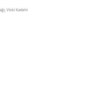
ağı
,
Viski Kadehi
ası için adım, e-posta adresim ve site