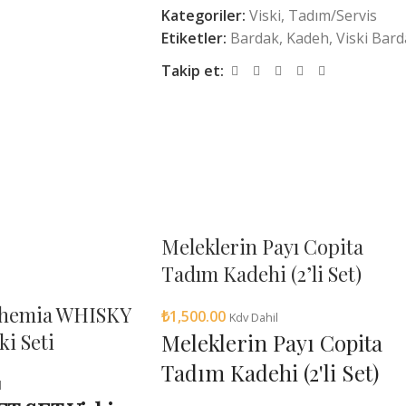
Kategoriler:
Viski
,
Tadım/Servis
Etiketler:
Bardak
,
Kadeh
,
Viski Bard
E-posta
*
Takip et:
Daha sonraki yorumlarımda kullanılm
adresim bu tarayıcıya kaydedilsin.
Meleklerin Payı Copita
Tadım Kadehi (2’li Set)
ohemia WHISKY
₺
1,500.00
Kdv Dahil
ki Seti
Meleklerin Payı Copita
Tadım Kadehi (2'li Set)
l