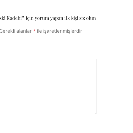
m yüzeyine fırınlama yöntemiyle
makinesinde yıkanabilir. Ev kullanımında en
ki Kadehi” için yorum yapan ilk kişi siz olun
z daha uzun süre kullanmak isterseniz lütfen
Gerekli alanlar
*
ile işaretlenmişlerdir
ları için
nden bizlerle iletişime geçebilirsiniz.