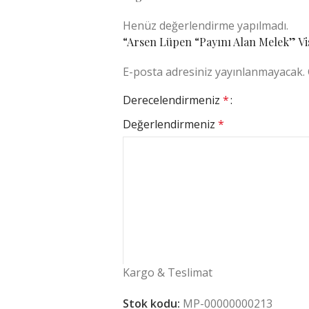
Bardakların üzerindeki desenler ca
Henüz değerlendirme yapılmadı.
uygulanmaktadır. Kalıcıdır, bulaşık 
“Arsen Lüpen “Payını Alan Melek” Vis
az iki yıl parlaklığını kaybetmez. Si
E-posta adresiniz yayınlanmayacak.
elde yıkamayı tercih ediniz.
Derecelendirmeniz
*
Toplu siparişlerinize özel satış koşul
info@mepaconsultancy.com
adresi
Değerlendirmeniz
*
Kargo & Teslimat
İsim
*
Stok kodu:
MP-00000000213