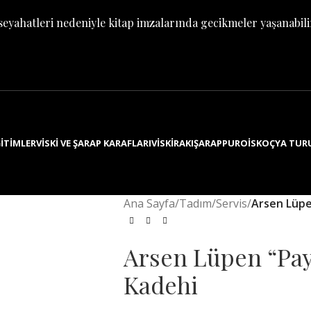
seyahatleri nedeniyle kitap imzalarında gecikmeler yaşanabili
ITIMLER
VISKI VE ŞARAP KARAFLARI
VISKI
RAKI
ŞARAP
PURO
İSKOÇYA TUR
Ana Sayfa
/
Tadım/Servis
/
Arsen Lüpe
Arsen Lüpen “Payı
Kadehi