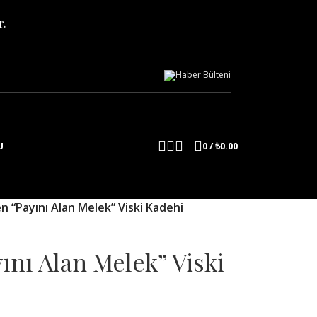
r.
0
/
₺
0.00
U
n “Payını Alan Melek” Viski Kadehi
nı Alan Melek” Viski