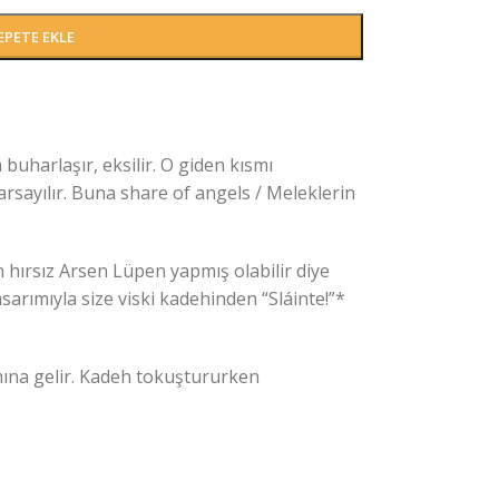
EPETE EKLE
 buharlaşır, eksilir. O giden kısmı
arsayılır. Buna share of angels / Meleklerin
en hırsız Arsen Lüpen yapmış olabilir diye
sarımıyla size viski kadehinden “Sláinte!”*
amına gelir. Kadeh tokuştururken
eli kurşunsuz kristal cam kullanılarak