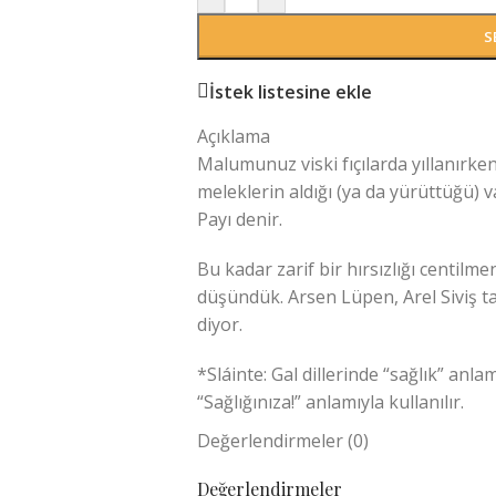
S
İstek listesine ekle
Açıklama
Malumunuz viski fıçılarda yıllanırken
meleklerin aldığı (ya da yürüttüğü) v
Payı denir.
Bu kadar zarif bir hırsızlığı centilm
düşündük. Arsen Lüpen, Arel Siviş ta
diyor.
*Sláinte: Gal dillerinde “sağlık” anl
“Sağlığınıza!” anlamıyla kullanılır.
Değerlendirmeler (0)
Tamamıyla el yapımıdır. Yüksek kalit
tasarlanmıştır.
Değerlendirmeler