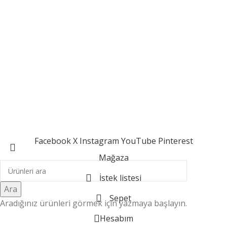
Meleklerin Payı
Serezart Creative Studio
Facebook
X
Instagram
YouTube
Pinterest
Mağaza
İstek listesi
Ara
Sepet
Aradığınız ürünleri görmek için yazmaya başlayın.
Hesabım