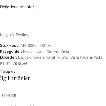
Bu pakette bir karaf ve iki kadeh bulunur.
Değerlendirmeniz
*
Makine yapımı ve bulaşık makinesinde yıkanabilir.
Sadece kadeh seti olarak almak için –
Riedel Fire Whisky 2’li
set
Kargo & Teslimat
Stok kodu:
MP-00000000176
Kategoriler:
Riedel
,
Tadım/Servis
,
Viski
Etiketler:
Bardak
,
Kadeh
,
Karaf
,
Kristal
,
Viski Kadehi
,
Viski
Karafı
,
Viski Seti
İsim
*
Takip et:
İlgili ürünler
E-posta
*
Tükendi