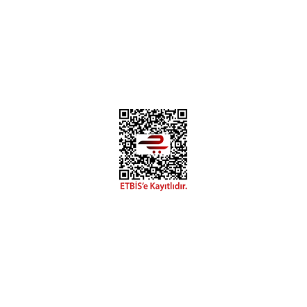
İletişim
Meleklerin Payı: (İng: Angels’ Share) Alkol olgunlaşırken her
yıl fıçıdan buharlaşan hacme verilen ad. İskoçlar buharlaşan
alkolün meleklere gittiğine ve bunun karşılığında müthiş
viskiler elde ettiklerine inanmaktadır.