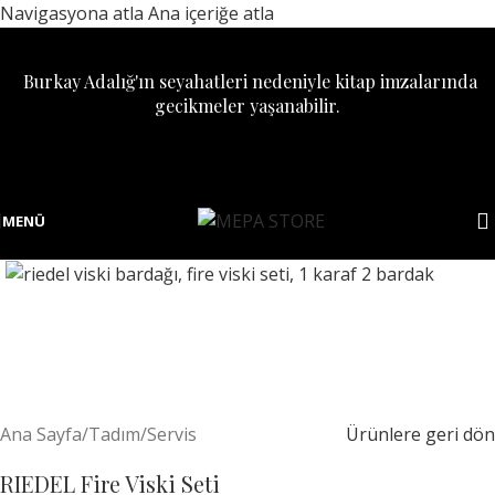
Navigasyona atla
Ana içeriğe atla
Burkay Adalığ'ın seyahatleri nedeniyle kitap imzalarında
gecikmeler yaşanabilir.
MENÜ
Ana Sayfa
/
Tadım/Servis
Ürünlere geri dön
RIEDEL Fire Viski Seti