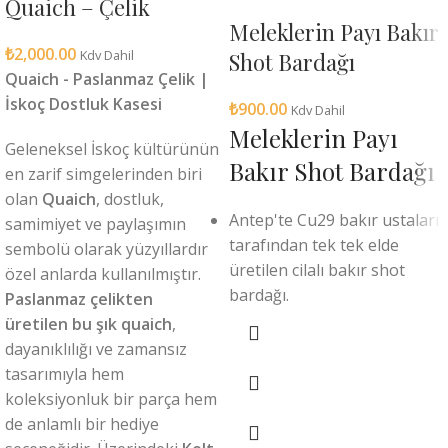
Quaich – Çelik
Meleklerin Payı Bakır
Daha sonraki yorumlarımda kullanılması için adım, e-posta
₺
2,000.00
adresim ve site adresim bu tarayıcıya kaydedilsin.
Kdv Dahil
Shot Bardağı
Quaich - Paslanmaz Çelik |
İskoç Dostluk Kasesi
₺
900.00
Kdv Dahil
Meleklerin Payı
Geleneksel İskoç kültürünün
Bakır Shot Bardağı
en zarif simgelerinden biri
olan
Quaich
, dostluk,
Antep'te Cu29 bakır ustaları
samimiyet ve paylaşımın
tarafından tek tek elde
sembolü olarak yüzyıllardır
üretilen cilalı bakır shot
özel anlarda kullanılmıştır.
bardağı.
Paslanmaz çelikten
üretilen bu şık quaich
,
dayanıklılığı ve zamansız
tasarımıyla hem
koleksiyonluk bir parça hem
de anlamlı bir hediye