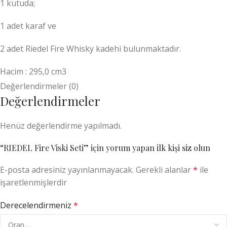
1 kutuda;
1 adet karaf ve
2 adet Riedel Fire Whisky kadehi bulunmaktadır.
Hacim : 295,0 cm3
Yükseklik : 98.0 mm
Değerlendirmeler (0)
Değerlendirmeler
–
Henüz değerlendirme yapılmadı.
Viski bardağı, zariften gündelik masaya her türlü sofra
düzenini tamamlamak için mükemmeldir.
“RIEDEL Fire Viski Seti” için yorum yapan ilk kişi siz olun
Fire, Georg Riedel tarafından tasarlanan dinamik, alevi
E-posta adresiniz yayınlanmayacak.
Gerekli alanlar
*
ile
andıran dekorasyonuyla ayırt edilir.
işaretlenmişlerdir
Bu zarif bardaklar, bardakları tutmayı bir zevk haline
Derecelendirmeniz
*
getiren dokunsal bir öğeye sahiptir.