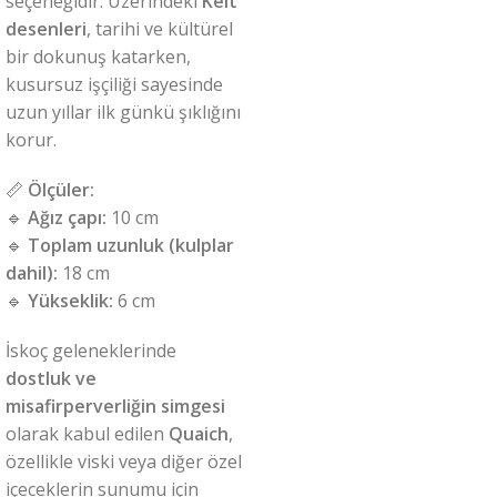
seçeneğidir. Üzerindeki
Kelt
desenleri
, tarihi ve kültürel
bir dokunuş katarken,
kusursuz işçiliği sayesinde
uzun yıllar ilk günkü şıklığını
korur.
📏
Ölçüler:
🔹
Ağız çapı:
10 cm
🔹
Toplam uzunluk (kulplar
dahil):
18 cm
🔹
Yükseklik:
6 cm
İskoç geleneklerinde
dostluk ve
misafirperverliğin simgesi
olarak kabul edilen
Quaich
,
özellikle viski veya diğer özel
içeceklerin sunumu için