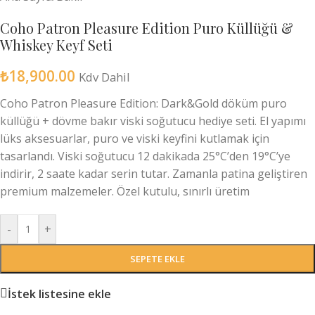
Coho Patron Pleasure Edition Puro Küllüğü &
Whiskey Keyf Seti
₺
18,900.00
Kdv Dahil
Coho Patron Pleasure Edition: Dark&Gold döküm puro
küllüğü + dövme bakır viski soğutucu hediye seti. El yapımı
lüks aksesuarlar, puro ve viski keyfini kutlamak için
tasarlandı. Viski soğutucu 12 dakikada 25°C’den 19°C’ye
indirir, 2 saate kadar serin tutar. Zamanla patina geliştiren
premium malzemeler. Özel kutulu, sınırlı üretim
-
+
SEPETE EKLE
İstek listesine ekle