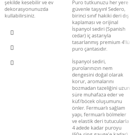
şekilde kesebilir ve ev
Puro tutkunuzu her yere
dekorasyonunuzda
güvenle taşıyın! Sedero,
kullabilirsiniz.
birinci sınıf hakiki deri dış
kaplaması ve orijinal
İspanyol sediri (Spanish
cedar) iç astarıyla
tasarlanmış premium 4'lü
puro çantasıdır.
İspanyol sediri,
purolarınızın nem
dengesini doğal olarak
korur, aromalarını
bozmadan tazeliğini uzun
süre muhafaza eder ve
küf/böcek oluşumunu
önler. Fermuarlı sağlam
yapı, fermuarlı bölmeler
ve elastik deri tutucularla
4 adede kadar puroyu
(60+ ring gauge'e kadar)