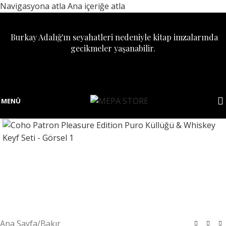
Navigasyona atla
Ana içeriğe atla
Burkay Adalığ'ın seyahatleri nedeniyle kitap imzalarında
gecikmeler yaşanabilir.
MENÜ
Ana Sayfa
/
Bakır