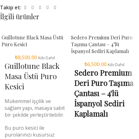
Takip et:
İlgili ürünler
Guillotune Black Masa Üstü
Sedero Premium Deri Puro
Puro Kesici
Taşıma Çantası – 4’lü
İspanyol Sediri Kaplamalı
₺
8,500.00
Kdv Dahil
Guillotune Black
₺
6,500.00
Kdv Dahil
Sedero Premium
Masa Üstü Puro
Deri Puro Taşıma
Kesici
Çantası – 4'lü
Mükemmel işçilik ve
İspanyol Sediri
sağlam yapı, masaya sabit
Kaplamalı
bir şekilde yerleştirilebilir.
Bu puro kesici ile
purolarınızı kusursuz