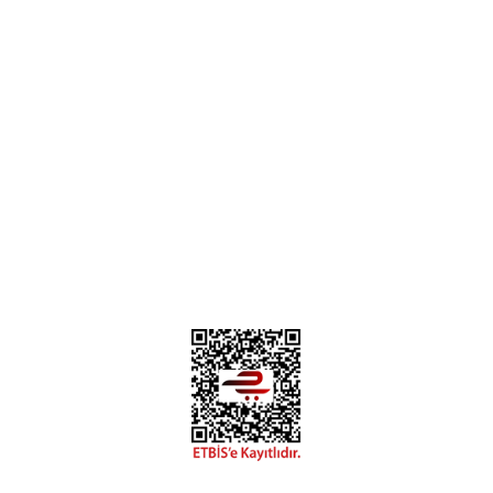
Mesafeli Satış Sözleşmesi
Gizlilik Politikası
Kişisel Verilerin Korunması
İade & İptal Politikası
Üyelik&Kullanıcı Şartları
İletişim