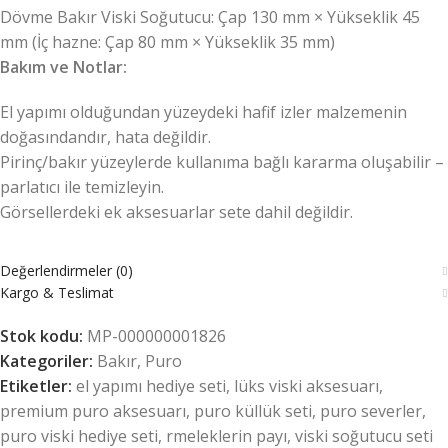
Dövme Bakır Viski Soğutucu: Çap 130 mm × Yükseklik 45
mm (İç hazne: Çap 80 mm × Yükseklik 35 mm)
Bakım ve Notlar:
El yapımı olduğundan yüzeydeki hafif izler malzemenin
doğasındandır, hata değildir.
Pirinç/bakır yüzeylerde kullanıma bağlı kararma oluşabilir –
parlatıcı ile temizleyin.
Görsellerdeki ek aksesuarlar sete dahil değildir.
Değerlendirmeler (0)
Kargo & Teslimat
Stok kodu:
MP-000000001826
Kategoriler:
Bakır
,
Puro
Etiketler:
el yapımı hediye seti
,
lüks viski aksesuarı
,
premium puro aksesuarı
,
puro küllük seti
,
puro severler
,
puro viski hediye seti
,
rmeleklerin payı
,
viski soğutucu seti