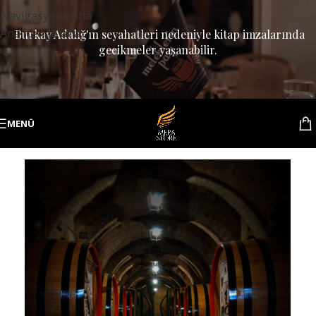
Navigasyona atla
Ana içeriğe atla
Burkay Adalığ'ın seyahatleri nedeniyle kitap imzalarında
gecikmeler yaşanabilir.
MENÜ