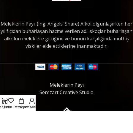
Meleklerin Payı: (İng: Angels’ Share) Alkol olgunlaşırken her
yıl fıçıdan buharlaşan hacme verilen ad. İskoçlar buharlaşan
alkolün meleklere gittiğine ve bunun karşılığında müthiş
viskiler elde ettiklerine inanmaktadır.
Meleklerin Payı
Serezart Creative Studio
Mağaza
İstek listesi
Sepet
Hesabım