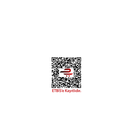
Üyelik&Kullanıcı Şartları
İletişim
Meleklerin Payı: (İng: Angels’ Share) Alkol olgunlaşırken her
yıl fıçıdan buharlaşan hacme verilen ad. İskoçlar buharlaşan
alkolün meleklere gittiğine ve bunun karşılığında müthiş