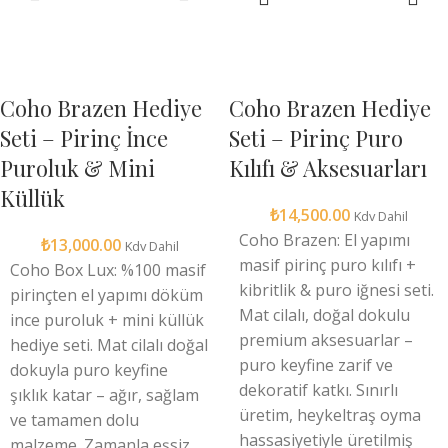
Coho Brazen Hediye
Coho Brazen Hediye
Seti – Pirinç İnce
Seti – Pirinç Puro
Puroluk & Mini
Kılıfı & Aksesuarları
Küllük
₺
14,500.00
Kdv Dahil
Coho Brazen: El yapımı
₺
13,000.00
Kdv Dahil
masif pirinç puro kılıfı +
Coho Box Lux: %100 masif
kibritlik & puro iğnesi seti.
pirinçten el yapımı döküm
Mat cilalı, doğal dokulu
ince puroluk + mini küllük
premium aksesuarlar –
hediye seti. Mat cilalı doğal
puro keyfine zarif ve
dokuyla puro keyfine
dekoratif katkı. Sınırlı
şıklık katar – ağır, sağlam
üretim, heykeltraş oyma
ve tamamen dolu
hassasiyetiyle üretilmiş
malzeme. Zamanla eşsiz