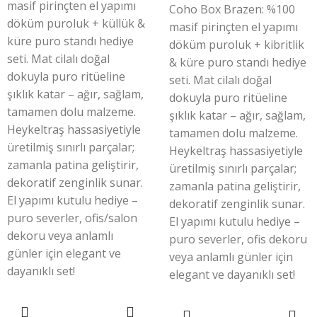
masif pirinçten el yapımı
Coho Box Brazen: %100
döküm puroluk + küllük &
masif pirinçten el yapımı
küre puro standı hediye
döküm puroluk + kibritlik
seti. Mat cilalı doğal
& küre puro standı hediye
dokuyla puro ritüeline
seti. Mat cilalı doğal
şıklık katar – ağır, sağlam,
dokuyla puro ritüeline
tamamen dolu malzeme.
şıklık katar – ağır, sağlam,
Heykeltraş hassasiyetiyle
tamamen dolu malzeme.
üretilmiş sınırlı parçalar;
Heykeltraş hassasiyetiyle
zamanla patina geliştirir,
üretilmiş sınırlı parçalar;
dekoratif zenginlik sunar.
zamanla patina geliştirir,
El yapımı kutulu hediye –
dekoratif zenginlik sunar.
puro severler, ofis/salon
El yapımı kutulu hediye –
dekoru veya anlamlı
puro severler, ofis dekoru
günler için elegant ve
veya anlamlı günler için
dayanıklı set!
elegant ve dayanıklı set!
SEPETE EKLE
SEPETE EKLE