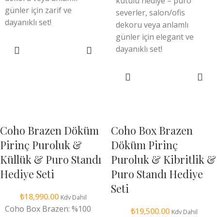
kutulu hediye – puro
günler için zarif ve
severler, salon/ofis
dayanıklı set!
dekoru veya anlamlı
günler için elegant ve
dayanıklı set!
SEPETE EKLE
SEPETE EKLE
Coho Brazen Döküm
Coho Box Brazen
Pirinç Puroluk &
Döküm Pirinç
Küllük & Puro Standı
Puroluk & Kibritlik &
Hediye Seti
Puro Standı Hediye
Seti
₺
18,990.00
Kdv Dahil
Coho Box Brazen: %100
₺
19,500.00
Kdv Dahil