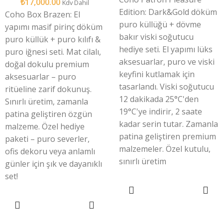
₺
17,000.00
Kdv Dahil
Edition: Dark&Gold döküm
Coho Box Brazen: El
puro küllüğü + dövme
yapımı masif pirinç döküm
bakır viski soğutucu
puro küllük + puro kılıfı &
hediye seti. El yapımı lüks
puro iğnesi seti. Mat cilalı,
aksesuarlar, puro ve viski
doğal dokulu premium
keyfini kutlamak için
aksesuarlar – puro
tasarlandı. Viski soğutucu
ritüeline zarif dokunuş.
12 dakikada 25°C'den
Sınırlı üretim, zamanla
19°C'ye indirir, 2 saate
patina geliştiren özgün
kadar serin tutar. Zamanla
malzeme. Özel hediye
patina geliştiren premium
paketi – puro severler,
malzemeler. Özel kutulu,
ofis dekoru veya anlamlı
sınırlı üretim
günler için şık ve dayanıklı
set!
SEPETE EKLE
SEPETE EKLE