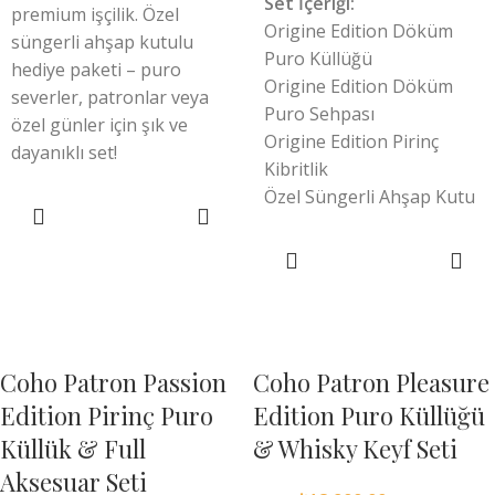
Set İçeriği:
premium işçilik. Özel
Origine Edition Döküm
süngerli ahşap kutulu
Puro Küllüğü
hediye paketi – puro
Origine Edition Döküm
severler, patronlar veya
Puro Sehpası
özel günler için şık ve
Origine Edition Pirinç
dayanıklı set!
Kibritlik
Özel Süngerli Ahşap Kutu
SEPETE EKLE
SEPETE EKLE
Coho Patron Passion
Coho Patron Pleasure
Edition Pirinç Puro
Edition Puro Küllüğü
Küllük & Full
& Whisky Keyf Seti
Aksesuar Seti