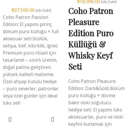
₺
18,900.00
Kdv Dahil
Coho Patron
₺
37,500.00
Kdv Dahil
Coho Patron Passion
Pleasure
Edition: El yapımı pirinç
Edition Puro
döküm puro küllüğü + full
aksesuar seti (küllük,
Küllüğü &
sehpa, kılıf, kibritlik, iğne).
Premium puro ritüeli için
Whisky Keyf
tasarlandı – sınırlı üretim,
Seti
doğal patina geliştiren
yüksek kaliteli malzeme.
Coho Patron Pleasure
Özel ahşap kutulu hediye
Edition: Dark&Gold döküm
– puro severler, patronlar
puro küllüğü + dövme
veya özel günler için ideal
bakır viski soğutucu
lüks set!
hediye seti. El yapımı lüks
aksesuarlar, puro ve viski
SEPETE EKLE
keyfini kutlamak için