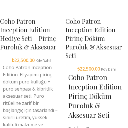
Coho Patron
Coho Patron
Inception Edition
Inception Edition
Hediye Seti – Pirinç
Pirinç Döküm
Puroluk & Aksesuar
Puroluk & Aksesuar
Seti
₺
22,500.00
Kdv Dahil
Coho Patron Inception
₺
22,500.00
Kdv Dahil
Edition: El yapımı pirinç
Coho Patron
döküm puro küllüğü +
Inception Edition
puro sehpası & kibritlik
Pirinç Döküm
aksesuar seti. Puro
ritüeline zarif bir
Puroluk &
başlangıç için tasarlandı –
Aksesuar Seti
sınırlı üretim, yüksek
kaliteli malzeme ve