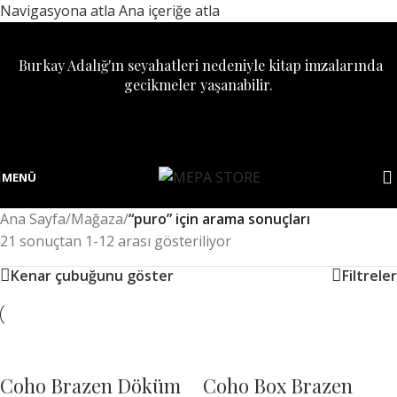
Navigasyona atla
Ana içeriğe atla
Burkay Adalığ'ın seyahatleri nedeniyle kitap imzalarında
gecikmeler yaşanabilir.
MENÜ
Ana Sayfa
/
Mağaza
/
“puro” için arama sonuçları
21 sonuçtan 1-12 arası gösteriliyor
Kenar çubuğunu göster
Filtreler
Coho Brazen Döküm
Coho Box Brazen