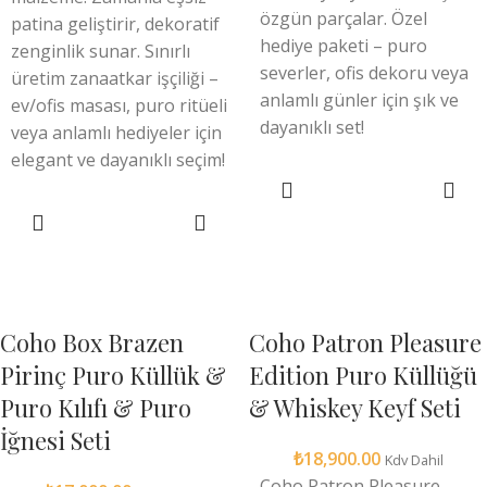
özgün parçalar. Özel
patina geliştirir, dekoratif
hediye paketi – puro
zenginlik sunar. Sınırlı
severler, ofis dekoru veya
üretim zanaatkar işçiliği –
anlamlı günler için şık ve
ev/ofis masası, puro ritüeli
dayanıklı set!
veya anlamlı hediyeler için
elegant ve dayanıklı seçim!
SEPETE EKLE
SEPETE EKLE
Coho Box Brazen
Coho Patron Pleasure
Pirinç Puro Küllük &
Edition Puro Küllüğü
Puro Kılıfı & Puro
& Whiskey Keyf Seti
İğnesi Seti
₺
18,900.00
Kdv Dahil
Coho Patron Pleasure