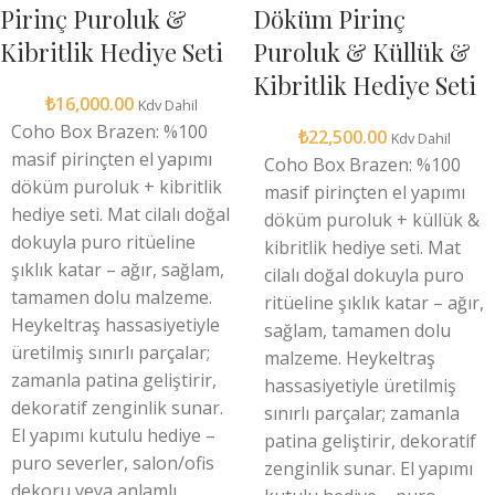
Pirinç Puroluk &
Döküm Pirinç
Kibritlik Hediye Seti
Puroluk & Küllük &
Kibritlik Hediye Seti
₺
16,000.00
Kdv Dahil
Coho Box Brazen: %100
₺
22,500.00
Kdv Dahil
masif pirinçten el yapımı
Coho Box Brazen: %100
döküm puroluk + kibritlik
masif pirinçten el yapımı
hediye seti. Mat cilalı doğal
döküm puroluk + küllük &
dokuyla puro ritüeline
kibritlik hediye seti. Mat
şıklık katar – ağır, sağlam,
cilalı doğal dokuyla puro
tamamen dolu malzeme.
ritüeline şıklık katar – ağır,
Heykeltraş hassasiyetiyle
sağlam, tamamen dolu
üretilmiş sınırlı parçalar;
malzeme. Heykeltraş
zamanla patina geliştirir,
hassasiyetiyle üretilmiş
dekoratif zenginlik sunar.
sınırlı parçalar; zamanla
El yapımı kutulu hediye –
patina geliştirir, dekoratif
puro severler, salon/ofis
zenginlik sunar. El yapımı
dekoru veya anlamlı