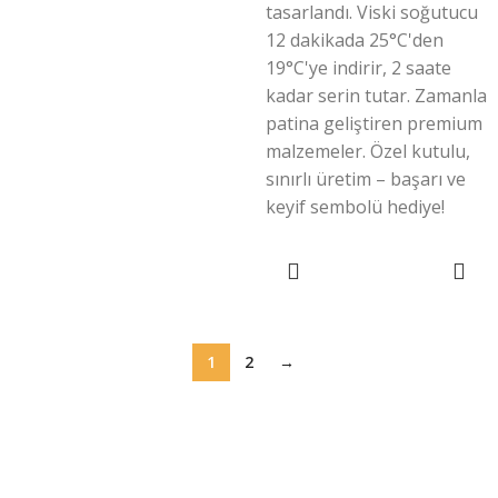
tasarlandı. Viski soğutucu
12 dakikada 25°C'den
19°C'ye indirir, 2 saate
kadar serin tutar. Zamanla
patina geliştiren premium
malzemeler. Özel kutulu,
sınırlı üretim – başarı ve
keyif sembolü hediye!
SEPETE EKLE
1
2
→
Menü
Mağaza
Hakkımızda