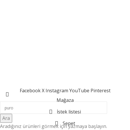
viskiler elde ettiklerine inanmaktadır.
Meleklerin Payı
Serezart Creative Studio
Facebook
X
Instagram
YouTube
Pinterest
Mağaza
İstek listesi
Ara
Sepet
Aradığınız ürünleri görmek için yazmaya başlayın.