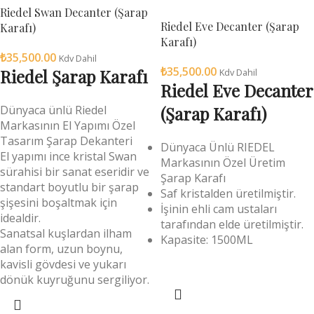
Riedel Swan Decanter (Şarap
Riedel Eve Decanter (Şarap
Karafı)
Karafı)
₺
35,500.00
Kdv Dahil
₺
35,500.00
Riedel Şarap Karafı
Kdv Dahil
Riedel Eve Decanter
Dünyaca ünlü Riedel
(Şarap Karafı)
Markasının El Yapımı Özel
Tasarım Şarap Dekanteri
Dünyaca Ünlü RIEDEL
El yapımı ince kristal Swan
Markasının Özel Üretim
sürahisi bir sanat eseridir ve
Şarap Karafı
standart boyutlu bir şarap
Saf kristalden üretilmiştir.
şişesini boşaltmak için
İşinin ehli cam ustaları
idealdir.
tarafından elde üretilmiştir.
Sanatsal kuşlardan ilham
Kapasite: 1500ML
alan form, uzun boynu,
kavisli gövdesi ve yukarı
dönük kuyruğunu sergiliyor.