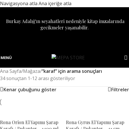
Navigasyona atla
Ana içeriğe atla
Burkay Adalığ'ın seyahatleri nedeniyle kitap imzalarında
gecikmeler yaşanabilir.
MENÜ
Ana Sayfa
/
Mağaza
/
“karaf” için arama sonuçları
34 sonuçtan 1-12 arası gösteriliyor
Kenar çubuğunu göster
Filtreler
Rona Orion El Yapımı Şarap
Rona Gyrus El Yapımı Şarap
Karafı / Dekanter – 1400 ml
Karafı / Dekanter – 41 cm