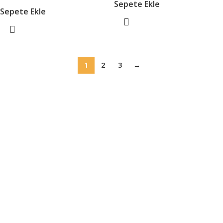
Sepete Ekle
Sepete Ekle
1
2
3
→
Menü
Mağaza
Hakkımızda
Viski Kültürü
Kokteyl Kültürü
Bakır
Meleklerin Payı
Meleklerin Payı: (İng: Angels’ Share) Alkol olgunlaşırken her
yıl fıçıdan buharlaşan hacme verilen ad. İskoçlar buharlaşan