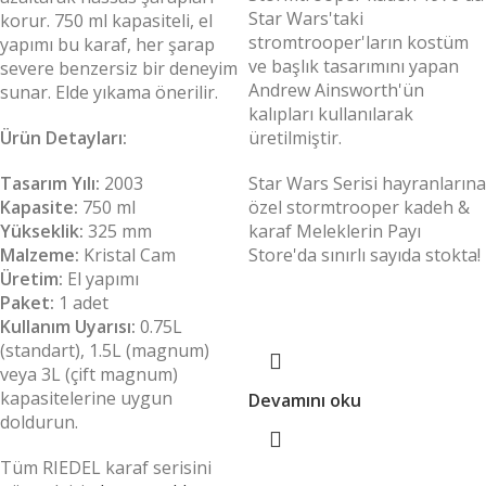
Star Wars'taki
korur. 750 ml kapasiteli, el
stromtrooper'ların kostüm
yapımı bu karaf, her şarap
ve başlık tasarımını yapan
severe benzersiz bir deneyim
Andrew Ainsworth'ün
sunar. Elde yıkama önerilir.
kalıpları kullanılarak
Ürün Detayları:
üretilmiştir.
Tasarım Yılı:
2003
Star Wars Serisi hayranlarına
Kapasite:
750 ml
özel stormtrooper kadeh &
Yükseklik:
325 mm
karaf Meleklerin Payı
Malzeme:
Kristal Cam
Store'da sınırlı sayıda stokta!
Üretim:
El yapımı
Paket:
1 adet
Kullanım Uyarısı:
0.75L
(standart), 1.5L (magnum)
veya 3L (çift magnum)
kapasitelerine uygun
Devamını oku
doldurun.
Tüm RIEDEL karaf serisini