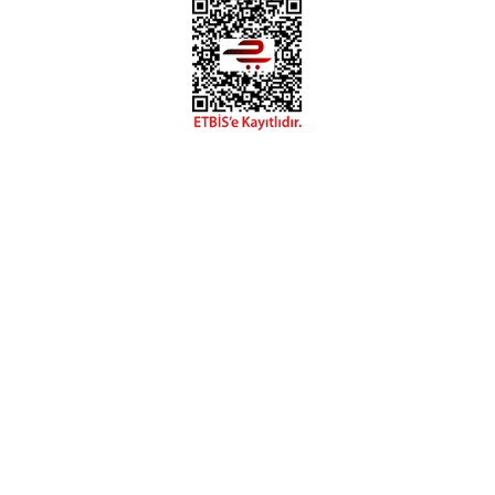
Meleklerin Payı: (İng: Angels’ Share) Alkol olgunlaşırken her
yıl fıçıdan buharlaşan hacme verilen ad. İskoçlar buharlaşan
alkolün meleklere gittiğine ve bunun karşılığında müthiş
viskiler elde ettiklerine inanmaktadır.
Meleklerin Payı
Serezart Creative Studio