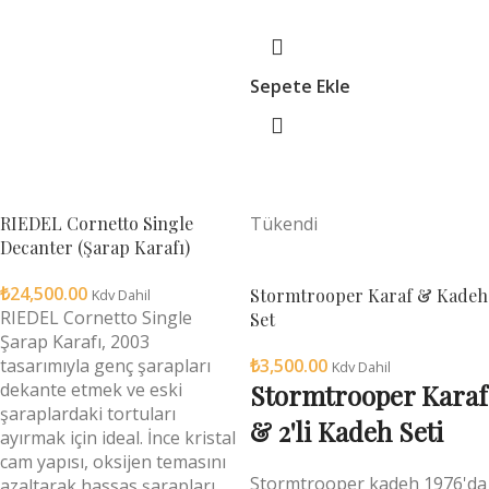
Sepete Ekle
RIEDEL Cornetto Single
Tükendi
Decanter (Şarap Karafı)
₺
24,500.00
Stormtrooper Karaf & Kadeh
Kdv Dahil
RIEDEL Cornetto Single
Set
Şarap Karafı, 2003
tasarımıyla genç şarapları
₺
3,500.00
Kdv Dahil
dekante etmek ve eski
Stormtrooper Karaf
şaraplardaki tortuları
& 2'li Kadeh Seti
ayırmak için ideal. İnce kristal
cam yapısı, oksijen temasını
Stormtrooper kadeh 1976'da
azaltarak hassas şarapları