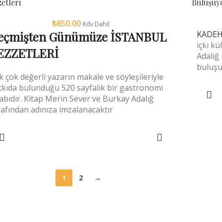
etleri
Buluşuy
₺
850.00
Kdv Dahil
eçmişten Günümüze İSTANBUL
KADEH
içki kü
EZZETLERİ
Adalığ 
buluşu
k çok değerli yazarın makale ve söyleşileriyle
tkıda bulunduğu 520 sayfalık bir gastronomi
tabıdır. Kitap Merin Sever ve Burkay Adalığ
rafından adınıza imzalanacaktır
DEVAMINI OKU
1
2
→
Meleklerin Payı: (İng: Angels’ Share) Alkol
lgunlaşırken her yıl fıçıdan buharlaşan hacme