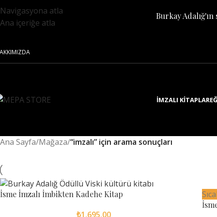
Navigasyona atla
Burkay Adalığ'ın 
Ana içeriğe atla
AKKIMIZDA
İMZALI KITAPLAR
EĞ
Ana Sayfa
/
Mağaza
/
“imzalı” için arama sonuçları
İsme İmzalı İmbikten Kadehe Kitap
Sıca
İsme
₺
1,695.00