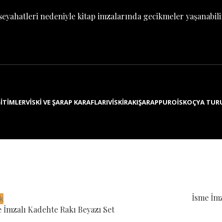
seyahatleri nedeniyle kitap imzalarında gecikmeler yaşanabili
ITIMLER
VISKI VE ŞARAP KARAFLARI
VISKI
RAKI
ŞARAP
PURO
İSKOÇYA TUR
İsme İmz
k
 İmzalı Kadehte Rakı Beyazı Set