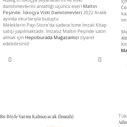
Adalığ’ın İskoçya seyahatlerini ve viski
iç
damıtımevlerini anlattığı üçüncü eseri
Maltın
Co
Peşinde: İskoçya Viski Damıtımevleri
2022 Aralık
ka
ayında okurlarıyla buluştu.
im
Meleklerin Payı Store'da sadece İsme İmzalı Kitap
satışı yapılmaktadır. İmzasız Maltın Peşinde satın
Me
almak için
Hepsiburada Mağazamızı
ziyaret
Kit
edebilirsiniz!
Ki
Ma
SEPETE EKLE
Tük
Bu Böyle Yarım Kalmayacak (İmzalı)
Adı