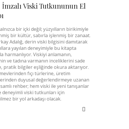
 İmzalı Viski Tutkununun El
bı
yalnızca bir içki değil; yüzyılların birikimiyle
nmiş bir kültür, sabırla işlenmiş bir zanaat.
kay Adalığ, derin viski bilgisini damıtarak
ıllara yayılan deneyimiyle bu kitapta
la harmanlıyor. Viskiyi anlamanın,
in ve tadına varmanın inceliklerini sade
le, pratik bilgiler eşliğinde okura aktarıyor.
mevlerinden fıçı türlerine, üretim
lerinden duyusal değerlendirmeye uzanan
samlı rehber; hem viski ile yeni tanışanlar
deneyimli viski tutkunları için
lmez bir yol arkadaşı olacak.
SEPETE EKLE