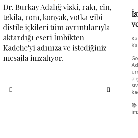
Dr. Burkay Adalığ viski, rakı, cin,
İ
tekila, rom, konyak, votka gibi
v
distile içkileri tüm ayrıntılarıyla
aktardığı eseri İmbikten
Ka
Ka
Kadehe'yi adınıza ve istediğiniz
mesajla imzalıyor.
Go
Ad
ür
al
sı
SEPETE EKLE
ka

imz