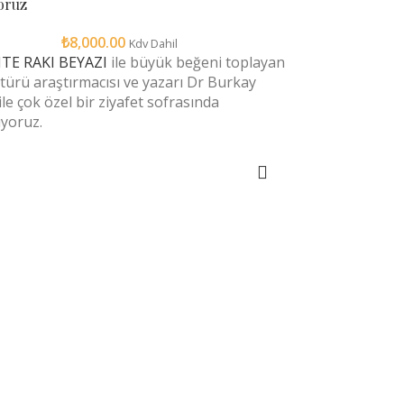
oruz
₺
8,000.00
Kdv Dahil
TE RAKI BEYAZI
ile büyük beğeni toplayan
ltürü araştırmacısı ve yazarı Dr Burkay
ile çok özel bir ziyafet sofrasında
yoruz.
SEPETE EKLE
Önemli Sayfalar
Ön Bilgilendirme Formu