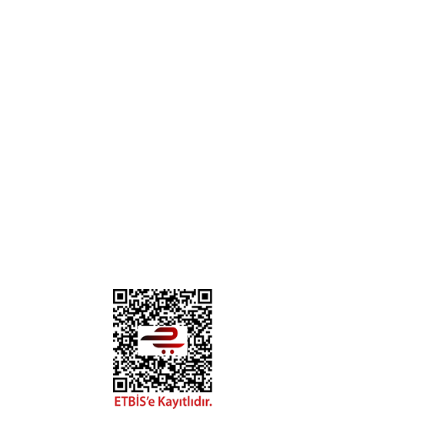
rilen ad. İskoçlar buharlaşan alkolün meleklere
tiğine ve bunun karşılığında müthiş viskiler elde
ettiklerine inanmaktadır.