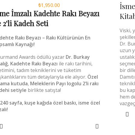
İsme
₺
1,950.00
sme İmzalı Kadehte Rakı Beyazı
Kita
e 2'li Kadeh Seti
Viski, 
şekille
dehte Rakı Beyazı – Rakı Kültürünün En
Dr. Bur
psamlı Kaynağı!
uzun y
urmand Awards ödüllü yazar
Dr. Burkay
ustalık
alığ
,
Kadehte Rakı Beyazı
ile rakı tarihini,
seçmen
etimini, tadım tekniklerini ve tüketim
bir dil
ışkanlıklarını tüm detaylarıyla ele alıyor.
Özel
Damıtı
vama kutuda
,
Meleklerin Payı logolu 2’li rakı
teknik
dehi setiyle
birlikte satışta!
bu kap
hem de 

240 sayfa, kuşe kağıda özel baskı, isme özel
vazgeçi
alı!
SEPETE EKLE