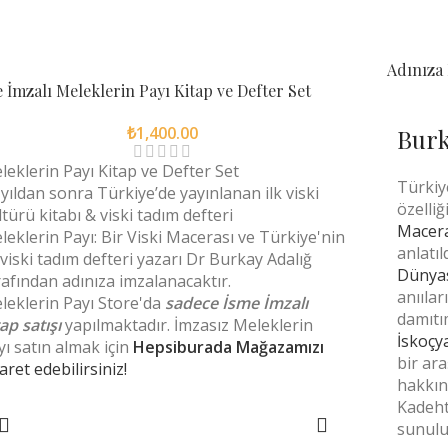
Adınıza 
 İmzalı Meleklerin Payı Kitap ve Defter Set
₺
1,400.00
Burk
leklerin Payı Kitap ve Defter Set
Türkiy
 yıldan sonra Türkiye’de yayınlanan ilk viski
özelli
ltürü kitabı & viski tadım defteri
Macera
leklerin Payı: Bir Viski Macerası ve Türkiye'nin
anlatıl
k viski tadım defteri yazarı Dr Burkay Adalığ
Dünya
rafından adınıza imzalanacaktır.
anıılar
leklerin Payı Store'da
sadece İsme İmzalı
damıtı
ap satışı
yapılmaktadır. İmzasız Meleklerin
İskoçy
yı satın almak için
Hepsiburada Mağazamızı
bir ar
aret edebilirsiniz!
hakkın
Kadeht
SEPETE EKLE
sunulu