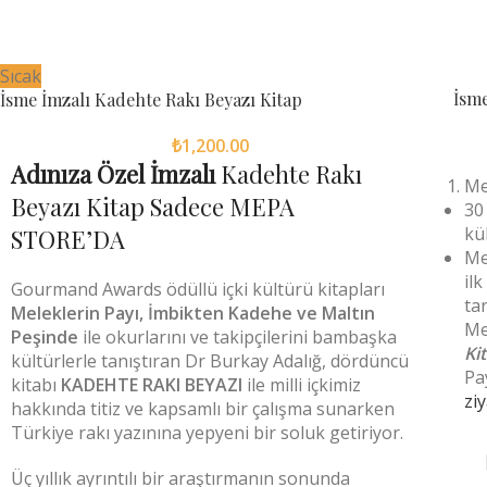
Sıcak
İsme
İsme İmzalı Kadehte Rakı Beyazı Kitap
₺
1,200.00
Adınıza Özel İmzalı
Kadehte Rakı
Me
Beyazı Kitap Sadece MEPA
30
kü
STORE’DA
Me
il
Gourmand Awards ödüllü içki kültürü kitapları
ta
Meleklerin Payı, İmbikten Kadehe ve Maltın
Me
Peşinde
ile okurlarını ve takipçilerini bambaşka
Kit
kültürlerle tanıştıran Dr Burkay Adalığ, dördüncü
Pa
kitabı
KADEHTE RAKI BEYAZI
ile milli içkimiz
ziy
hakkında titiz ve kapsamlı bir çalışma sunarken
Türkiye rakı yazınına yepyeni bir soluk getiriyor.
Üç yıllık ayrıntılı bir araştırmanın sonunda