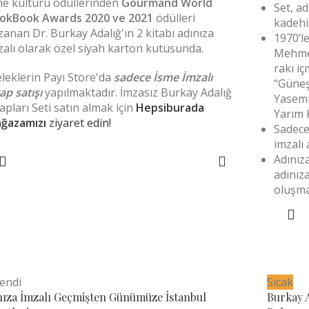
me kültürü ödüllerinden
Gourmand World
Set, ad
okBook Awards 2020 ve 2021
ödülleri
kadehi
zanan Dr. Burkay Adalığ'ın 2 kitabı adınıza
1970’l
zalı olarak özel siyah karton kutusunda.
Mehmet
rakı iç
leklerin Payı Store'da
sadece İsme İmzalı
“Güneş
ap satışı
yapılmaktadır. İmzasız Burkay Adalığ
Yasemi
tapları Seti satın almak için
Hepsiburada
Yarım 
ğazamızı
ziyaret edin!
Sadece
imzalı
Adınız
SEPETE EKLE
adınız
oluşma
endi
Sıcak
nıza İmzalı Geçmişten Günümüze İstanbul
Burkay A