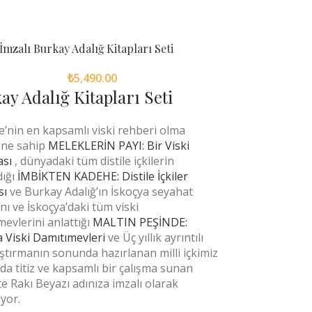
İmzalı Burkay Adalığ Kitapları Seti
₺
5,490.00
ay Adalığ Kitapları Seti
e’nin en kapsamlı viski rehberi olma
ğine sahip
MELEKLERİN PAYI: Bir Viski
sı
, dünyadaki tüm distile içkilerin
dığı
İMBİKTEN KADEHE: Distile İçkiler
sı
ve Burkay Adalığ’ın İskoçya seyahat
ını ve İskoçya’daki tüm viski
mevlerini anlattığı
MALTIN PEŞİNDE:
a Viski Damıtımevleri
ve Üç yıllık ayrıntılı
aştırmanın sonunda hazırlanan milli içkimiz
da titiz ve kapsamlı bir çalışma sunan
e Rakı Beyazı adınıza imzalı olarak
yor.