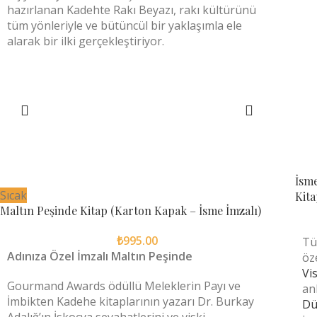
hazırlanan Kadehte Rakı Beyazı, rakı kültürünü
tüm yönleriyle ve bütüncül bir yaklaşımla ele
alarak bir ilki gerçekleştiriyor.
SEPETE EKLE
İsme
Sıcak
Kita
Maltın Peşinde Kitap (Karton Kapak – İsme İmzalı)
₺
995.00
Tü
Adınıza Özel İmzalı Maltın Peşinde
öz
Vi
Gourmand Awards ödüllü Meleklerin Payı ve
an
İmbikten Kadehe kitaplarının yazarı Dr. Burkay
Dü