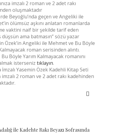
ınıza imzalı 2 roman ve 2 adet rakı
nden oluşmaktadır
erde Beyoğlu’nda geçen ve Angeliki ile
’in ölümsüz aşkını anlatan romanlarda
me vaktini naif bir şekilde tarif eden
 düşsün ama batmasın” sözü yazar
n Özek’in Angeliki ile Mehmet ve Bu Böyle
Kalmayacak roman serisinden alıntı.
 Bu Böyle Yarım Kalmayacak romanını
 almak isterseniz
tıklayın
.
a İmzalı Yasemin Özek Kadehli Kitap Seti
a imzalı 2 roman ve 2 adet rakı kadehinden
ktadır.
SEPETE EKLE
dalığ ile Kadehte Rakı Beyazı Sofrasında