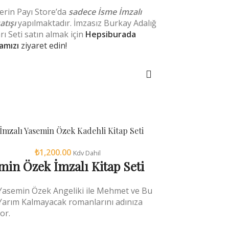
erin Payı Store’da
sadece İsme İmzalı
atışı
yapılmaktadır. İmzasız Burkay Adalığ
rı Seti satın almak için
Hepsiburada
amızı
ziyaret edin!
SEPETE EKLE
İmzalı Yasemin Özek Kadehli Kitap Seti
₺
1,200.00
Kdv Dahil
min Özek İmzalı Kitap Seti
Yasemin Özek Angeliki ile Mehmet ve Bu
Yarım Kalmayacak romanlarını adınıza
or.