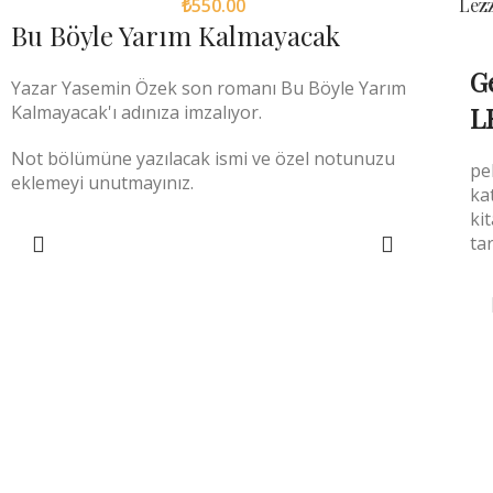
₺
550.00
Lezz
Bu Böyle Yarım Kalmayacak
G
Yazar Yasemin Özek son romanı Bu Böyle Yarım
Kalmayacak'ı adınıza imzalıyor.
L
Not bölümüne yazılacak ismi ve özel notunuzu
pe
eklemeyi unutmayınız.
ka
ki
ta
SEPETE EKLE
Menü
Mağaza
o