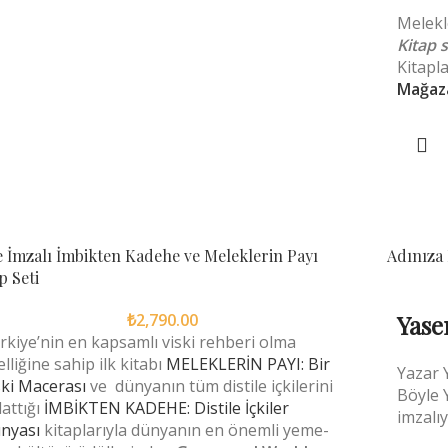
Melekl
Kitap s
Kitapla
Mağaz
 İmzalı İmbikten Kadehe ve Meleklerin Payı
Adınıza 
p Seti
₺
2,790.00
Yase
rkiye’nin en kapsamlı viski rehberi olma
elliğine sahip ilk kitabı
MELEKLERİN PAYI: Bir
Yazar 
ski Macerası
ve dünyanın tüm distile içkilerini
Böyle 
lattığı
İMBİKTEN KADEHE: Distile İçkiler
imzalıy
nyası
kitaplarıyla dünyanın en önemli yeme-