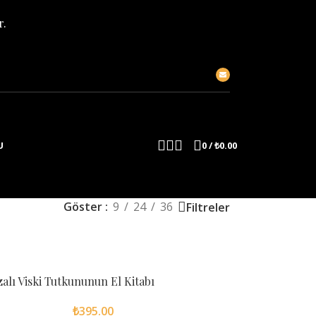
r.
0
/
₺
0.00
U
Göster
9
24
36
Filtreler
alı Viski Tutkununun El Kitabı
₺
395.00